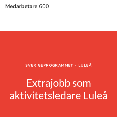
Medarbetare
600
SVERIGEPROGRAMMET
·
LULEÅ
Extrajobb som
aktivitetsledare Luleå