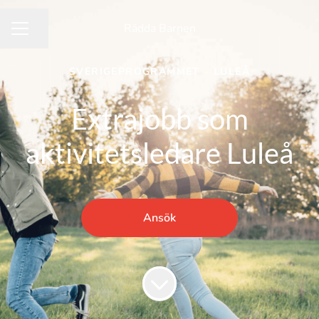
Rädda Barnen
Dela sidan
KARRIÄRMENY
SVERIGEPROGRAMMET
·
LULEÅ
Extrajobb som
aktivitetsledare Luleå
Ansök