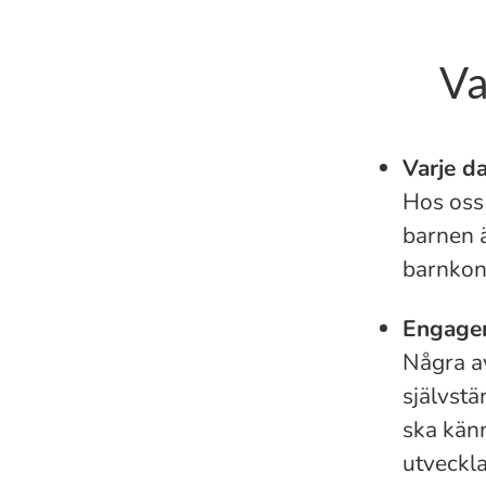
Va
Varje da
Hos oss 
barnen ä
barnkonv
Engagem
Några av
självstä
ska känn
utveckla