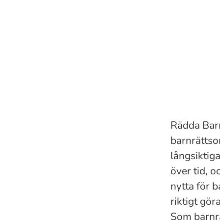
Rädda Barn
barnrättso
långsiktiga
över tid, o
nytta för b
riktigt gö
Som barnrä