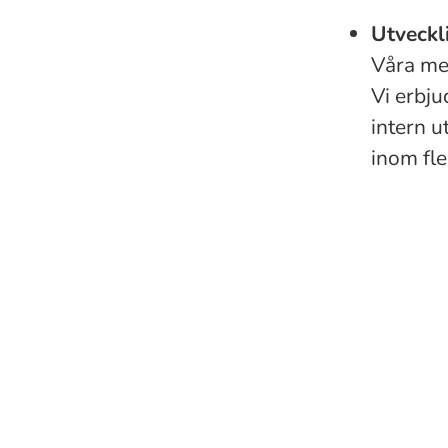
Utveckl
Våra me
Vi erbju
intern 
inom fl
Resursmobilisering
Verksamhetsstöd