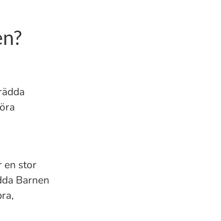
en?
 rädda
göra
r en stor
ädda Barnen
bra,