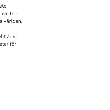
ete.
Save the
a världen,
lt är vi
tar för