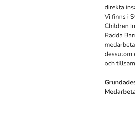
direkta in
Vi finns i
Children I
Rädda Barn
medarbetar
dessutom 
och tills
Grundade
Medarbet