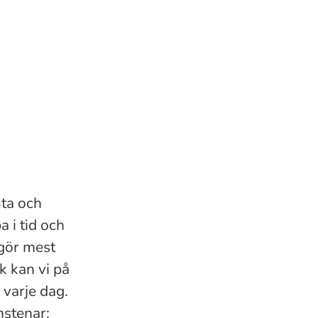
uta och
a i tid och
 gör mest
ek kan vi på
 varje dag.
nstenar: