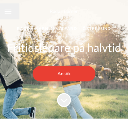
Rädda Barnen
Dela sidan
KARRIÄRMENY
RÄDDA BARNEN VÄLFÄRD
·
ÖSTERSUND
Fritidsledare på halvtid
Ansök