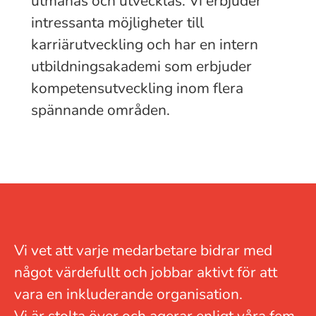
utmanas och utvecklas. Vi erbjuder
intressanta möjligheter till
karriärutveckling och har en intern
utbildningsakademi som erbjuder
kompetensutveckling inom flera
spännande områden.
Vi vet att varje medarbetare bidrar med
något värdefullt och jobbar aktivt för att
vara en inkluderande organisation.